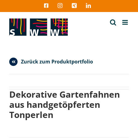
Zum
Facebook
Instagram
Xing
LinkedIn
Inhalt
springen
Zurück zum Produktportfolio
Dekorative Gartenfahnen
aus handgetöpferten
Tonperlen