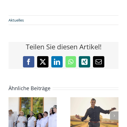
Aktuelles
Teilen Sie diesen Artikel!
Facebook
X
LinkedIn
WhatsApp
Xing
E-
Mail
Ähnliche Beiträge
-
or
Jasmin
Stefan Kröll
Bayer Trio –