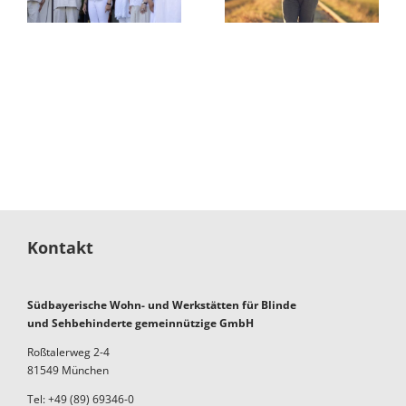
r
„schee
Von Jazz bis
f
wuid“
James Bond
Kontakt
Südbayerische Wohn- und Werkstätten für Blinde
und Sehbehinderte gemeinnützige GmbH
Roßtalerweg 2-4
81549 München
Tel: +49 (89) 69346-0