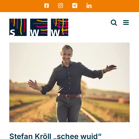
Zum
Facebook
Instagram
Xing
LinkedIn
Inhalt
springen
Stefan Kröll „schee wuid“